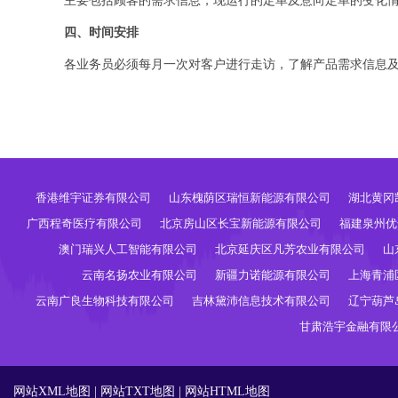
主要包括顾客的需求信息，现运行的定单及意向定单的变化
四、时间安排
各业务员必须每月一次对客户进行走访，了解产品需求信息
香港维宇证券有限公司
山东槐荫区瑞恒新能源有限公司
湖北黄冈
广西程奇医疗有限公司
北京房山区长宝新能源有限公司
福建泉州优
澳门瑞兴人工智能有限公司
北京延庆区凡芳农业有限公司
山
云南名扬农业有限公司
新疆力诺能源有限公司
上海青浦
云南广良生物科技有限公司
吉林黛沛信息技术有限公司
辽宁葫芦
甘肃浩宇金融有限
网站XML地图
|
网站TXT地图
|
网站HTML地图