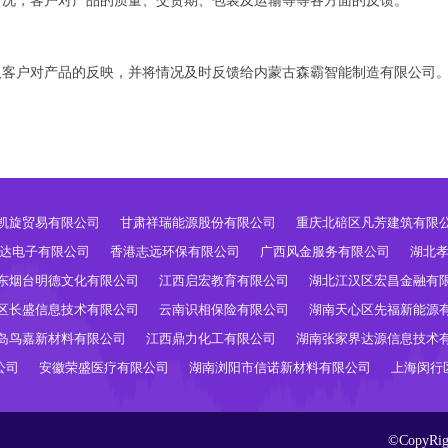
情况，客户对产品的质量、交货期、包装及运输等等各方面的反馈。
及客户对产品的反映，并将情况及时反馈给内蒙古森霸智能制造有限公司
凯旋贸易有限公司
甘肃祥瑞能源股份有限公司
重庆北碚区凡芳建筑有限
达电子有限公司
香港志远环保有限公司
广西风金服务有限公司
湖北
东烟台明德文化有限公司
江西启宏教育有限公司
湖北江汉区宏昌金融有
区长盛信息技术有限公司
云南识相保险有限公司
湖南天心区先福新能源
岛鸟嘉新材料有限公司
江西鼎力化工有限公司
湖南张家界达源信息技术
公司
安徽荣盛医疗有限公司
湖南浏阳市信诺新材料有限公司
上海闵行
©CopyR