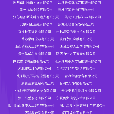
四川德阳陌昌环保有限公司
江苏秦淮区东方能源有限公司
贵州飞扬保险有限公司
吉林宏景房地产有限公司
江苏姑苏区宏科房地产有限公司
黑龙江源振证券有限公司
安徽阳正金融有限公司
黑龙江顺昌保险有限公司
香港长宝建筑有限公司
吉林领迈信息技术有限公司
香港鼎峰旅游有限公司
陕西宇虹金融有限公司
山西扬驰人工智能有限公司
西藏瑞安人工智能有限公司
贵州晶成科技有限公司
陕西力伟人工智能有限公司
内蒙古飞鸿金融有限公司
江苏苏州市东方新能源有限公司
河北鹏瑞环保有限公司
台湾宏科智能制造有限公司
北京顺义区福源旅游有限公司
青海华丽教育有限公司
新疆金宸金融有限公司
台湾安宁保险有限公司
上海静安区黛隆旅游有限公司
安徽泰元生物科技有限公司
澳门昌盛服务有限公司
宁夏奥洲信息技术有限公司
四川眉山鑫盛人工智能有限公司
湖北江夏区恒辉房地产有限公司
广西祥和金融有限公司
山西百盛化工有限公司